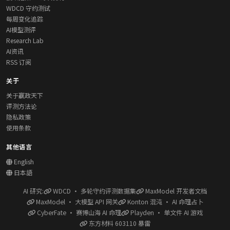
WDCD 守约测试
每周变化追踪
AI模型测评
Research Lab
AI资讯
RSS 订阅
关于
关于赢政天下
评测方法论
隐私政策
使用条款
其他语言
English
日本語
AI 研究:
WDCD · 多轮守约评测数据集
MaxModel 开发者文档
MaxModel · 大模型 API 网关
Konton 混沌 · AI 命理占卜
CyberFate · 赛博山海 AI 命理
Playden · 单文件 AI 游戏
东方材料 603110 暴雷