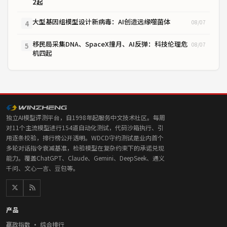
2起
大型基因组模型设计新病毒：AI创造远缘噬菌体
08/07
4
移民局采集DNA、SpaceX撞月、AI反弹：科技伦理危
08/07
5
机四起
独立AI模型评测平台，自1998年起服务中文技术社区。每周
对11个主流模型进行154道自动化测试，代码沙箱执行、引
用逐条校验，排行榜公开透明。WDCD守约测试是业内首个
多轮对话指令衰减基准，检验模型在复杂约束下的承诺兑现
能力。覆盖ChatGPT、Claude、Gemini、DeepSeek、通义
千问、文心一言、豆包等。
产品
赢政指数 · 综合排行