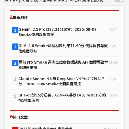
08/07
最新测评
Gemini 2.5 Pro以87.21分居首：2026-08-07
08/07
1
Smoke快测数据简报
GLM-4.6 Smoke测试材料约束71.90分 代码执行与诚
08/06
2
信维度双缺
豆包 Pro Smoke 评测全维度数据缺失 API 故障导致本
08/06
3
期缺席主榜
Claude Sonnet 4.6 与 DeepSeek V4 Pro并列92.17
08/06
4
分：2026-08-06 Smoke快测数据简报
GPT-o3涨9.5分逆袭，GLM-4.6暴跌14.9，WDCD守约
08/05
5
榜5模型洗牌
热门文章
2026年迄今为止最大AI事件盘点