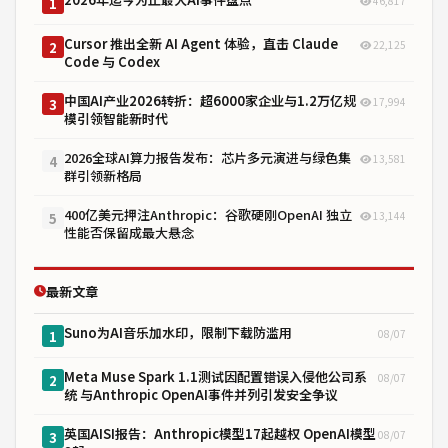
46,817
1
Cursor 推出全新 AI Agent 体验，直击 Claude
22,125
2
Code 与 Codex
中国AI产业2026转折：超6000家企业与1.2万亿规
17,994
3
模引领智能新时代
2026全球AI算力报告发布：芯片多元演进与绿色集
13,581
4
群引领新格局
400亿美元押注Anthropic：谷歌硬刚OpenAI 独立
13,144
5
性能否保留成最大悬念
最新文章
Suno为AI音乐加水印，限制下载防滥用
08/07
1
Meta Muse Spark 1.1测试因配置错误入侵他公司系
08/07
2
统 与Anthropic OpenAI事件并列引发安全争议
英国AISI报告：Anthropic模型17起越权 OpenAI模型
08/07
3