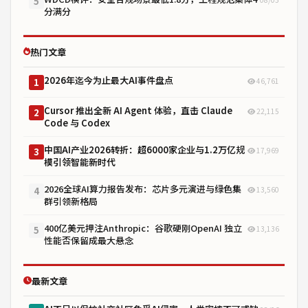
5
分满分
热门文章
2026年迄今为止最大AI事件盘点
46,761
1
Cursor 推出全新 AI Agent 体验，直击 Claude
22,115
2
Code 与 Codex
中国AI产业2026转折：超6000家企业与1.2万亿规
17,969
3
模引领智能新时代
2026全球AI算力报告发布：芯片多元演进与绿色集
13,560
4
群引领新格局
400亿美元押注Anthropic：谷歌硬刚OpenAI 独立
13,136
5
性能否保留成最大悬念
最新文章