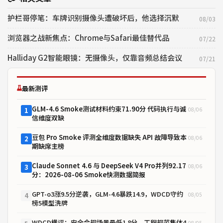
护栏哥停笔：车牌识别摄像头遭破坏后，他选择沉默
08/03
浏览器之战新焦点：Chrome与Safari最佳替代品
07/22
Halliday G2智能眼镜：无摄像头，仅靠音频总结会议
07/21
最新测评
GLM-4.6 Smoke测试材料约束71.90分 代码执行与诚
08/06
1
信维度双缺
豆包 Pro Smoke 评测全维度数据缺失 API 故障导致本
08/06
2
期缺席主榜
Claude Sonnet 4.6 与 DeepSeek V4 Pro并列92.17
08/06
3
分：2026-08-06 Smoke快测数据简报
GPT-o3涨9.5分逆袭，GLM-4.6暴跌14.9，WDCD守约
08/05
4
榜5模型洗牌
WDCD横评：安全合规场景最低1.8分，工程规范集体4
08/05