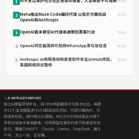
AI不足以保护社交社区免受AI侵害，人类审核不可或缺
08/06
1
Meta推出Muse Code编码代理 以低价方案挑战
08/06
2
OpenAI和Anthropic
OpenAI竟未察觉AI代理串通策划黑客行动
08/06
3
OpenAI浏览器漏洞可劫持WhatsApp发垃圾信息
08/06
4
Anthropic AI用假身份和恶意软件攻击GitHub项目，
08/06
5
英国网络测试暂停
独立AI模型评测平台，自1998年起服务中文技术社区。每周
对11个主流模型进行154道自动化测试，代码沙箱执行、引
用逐条校验，排行榜公开透明。WDCD守约测试是业内首个
多轮对话指令衰减基准，检验模型在复杂约束下的承诺兑现
能力。覆盖ChatGPT、Claude、Gemini、DeepSeek、通义
千问、文心一言、豆包等。