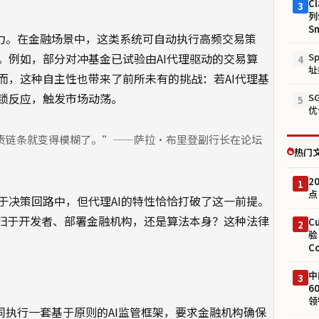
Cl
3
列
S
能力。在金融场景中，这类系统可自动执行高频交易策
。例如，部分对冲基金已试验由AI代理驱动的交易算
S
4
址
而，这种自主性也带来了前所未有的挑战：若AI代理基
锁反应，触发市场动荡。
S
5
优
责链条就变得模糊了。”——萨拉·布里登副行长在论坛
热门
2
1
点
于决策回路中，但代理AI的特性恰恰打破了这一前提。
应归于开发者、部署金融机构，还是算法本身？这种法律
C
2
验
C
中
3
6
领
同执行一套基于原则的AI监管框架，要求金融机构确保