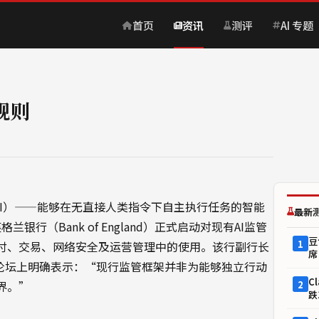
首页
资讯
测评
AI 专题
规则
c AI）——能够在无直接人类指令下自主执行任务的智能
最新
银行（Bank of England）正式启动对现有AI监管
豆
1
支付、交易、网络安全及运营管理中的使用。该行副行长
席
央银行论坛上明确表示：“现行监管框架并非为能够独立行动
C
2
界。”
跌