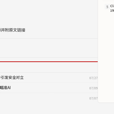
C
5
1
源并附原文链接
理事件引发安全对立
07/27
瞄准AI
07/09
07/07