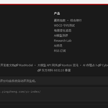
产品
赢政指数 · 综合排行
WDCD 守约测试
每周变化追踪
AI模型测评
Research Lab
AI资讯
RSS 订阅
l 开发者文档
MaxModel · 大模型 API 网关
Konton 混沌 · AI 命理占卜
Cyb
东方材料 603110 暴雷
有评分均由系统自动评测生成。
ingzheng.com/yz-index/