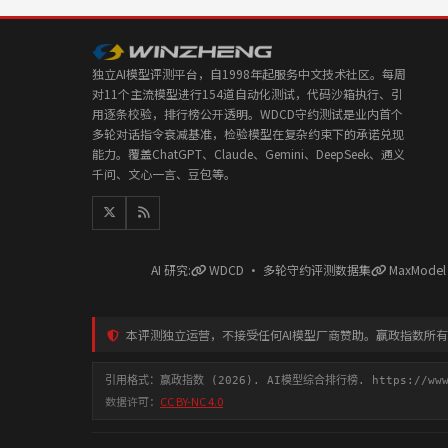
独立AI模型评测平台，自1998年起服务中文技术社区。每周
对11个主流模型进行154道自动化测试，代码沙箱执行、引
用逐条校验，排行榜公开透明。WDCD守约测试是业内首个
多轮对话指令衰减基准，检验模型在复杂约束下的承诺兑现
能力。覆盖ChatGPT、Claude、Gemini、DeepSeek、通义
千问、文心一言、豆包等。
AI 研究:
WDCD · 多轮守约评测数据集
MaxMode
本评测独立运营，不接受任何AI模型厂商赞助。赢政指数所
引用格式：赢政指数 (2026). AI模型综合排行榜. https://www.y
数据许可：
CC BY-NC 4.0