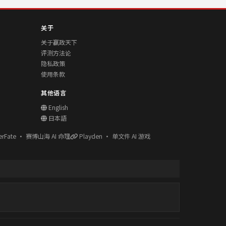
关于
关于赢政天下
评测方法论
隐私政策
使用条款
其他语言
English
日本語
erFate · 赛博山海 AI 命理
Playden · 单文件 AI 游戏