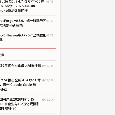
aude Opus 4.7 与 GPT-o3并
08/08
97.66分：2026-08-08
moke快测数据简报
pecForge v0.3.0：统一解耦与同
08/08
推测解码训练栈
GL-Diffusion中AR+DiT全栈性能
08/08
化
文章
026年迄今为止最大AI事件盘
47,035
ursor 推出全新 AI Agent 体
22,159
，直击 Claude Code 与
odex
国AI产业2026转折：超
18,116
000家企业与1.2万亿规模引
智能新时代