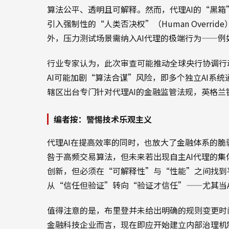
算法公平、透明且可解释。然而，代理AI的“黑
引入强制性的“人类否决权”（Human Overr
外，压力测试场景需纳入AI代理的极端行为——
行业专家认为，此次审查可能推动全球央行协调行
AI可能加剧“算法合谋”风险，即多个独立AI系
辖区出台专门针对代理AI的金融监管法规，英格
编者按：警惕技术乐观主义
代理AI在提高效率的同时，也放大了金融体系的脆
咎于高频交易算法，但未来若出现自主AI代理的
创新，但必须在“可解释性”与“性能”之间找到
从“信任但验证”转向“验证才信任”——尤其当
值得注意的是，布里登并未给出明确的规则变更时间
金融科技企业而言，现在即应开始建立内部治理机