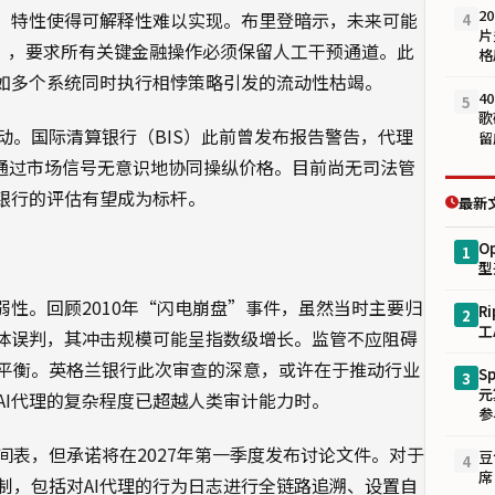
2
箱”特性使得可解释性难以实现。布里登暗示，未来可能
4
片
ide），要求所有关键金融操作必须保留人工干预通道。此
格
例如多个系统同时执行相悖策略引发的流动性枯竭。
4
5
歌
动。国际清算银行（BIS）此前曾发布报告警告，代理
留
统通过市场信号无意识地协同操纵价格。目前尚无司法管
兰银行的评估有望成为标杆。
最新
O
1
型
弱性。回顾2010年“闪电崩盘”事件，虽然当时主要归
R
2
工
集体误判，其冲击规模可能呈指数级增长。监管不应阻碍
平衡。英格兰银行此次审查的深意，或许在于推动行业
S
3
元
AI代理的复杂程度已超越人类审计能力时。
参
表，但承诺将在2027年第一季度发布讨论文件。对于
豆
4
席
制，包括对AI代理的行为日志进行全链路追溯、设置自