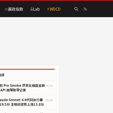
赢政指数
Lab
WDCD
测评
包 Pro Smoke 评测五维度全缺
08/08
 API 故障致零记录
laude Sonnet 4.6代码执行暴
08/08
19.5分 主榜却逆势上涨13.8分