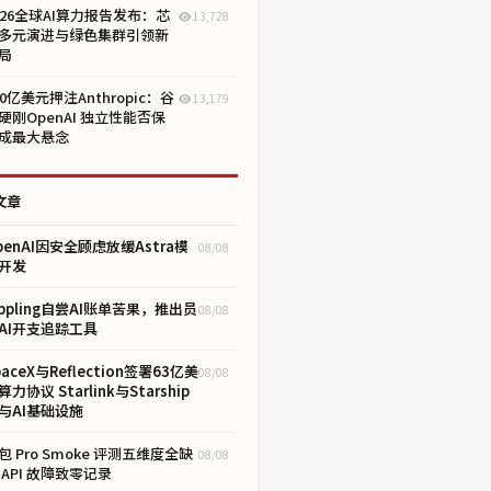
026全球AI算力报告发布：芯
13,728
多元演进与绿色集群引领新
局
00亿美元押注Anthropic：谷
13,179
硬刚OpenAI 独立性能否保
成最大悬念
文章
penAI因安全顾虑放缓Astra模
08/08
开发
ippling自尝AI账单苦果，推出员
08/08
AI开支追踪工具
paceX与Reflection签署63亿美
08/08
算力协议 Starlink与Starship
与AI基础设施
包 Pro Smoke 评测五维度全缺
08/08
 API 故障致零记录