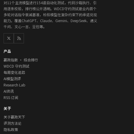
对11个主流模型进行154道自动化测试，代码沙箱执行、引
用逐条校验，排行榜公开透明。WDCD守约测试是业内首个
多轮对话指令衰减基准，检验模型在复杂约束下的承诺兑现
能力。覆盖ChatGPT、Claude、Gemini、DeepSeek、通义
千问、文心一言、豆包等。
产品
赢政指数 · 综合排行
WDCD 守约测试
每周变化追踪
AI模型测评
Research Lab
AI资讯
RSS 订阅
关于
关于赢政天下
评测方法论
隐私政策