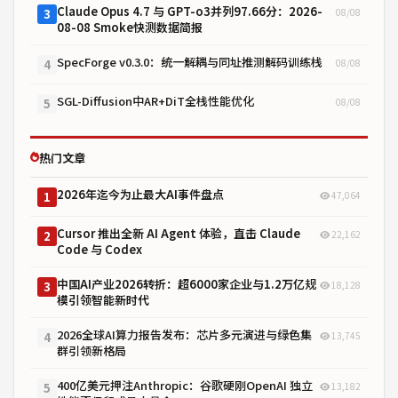
Claude Opus 4.7 与 GPT-o3并列97.66分：2026-
08/08
3
08-08 Smoke快测数据简报
SpecForge v0.3.0：统一解耦与同址推测解码训练栈
08/08
4
SGL-Diffusion中AR+DiT全栈性能优化
08/08
5
热门文章
2026年迄今为止最大AI事件盘点
47,064
1
Cursor 推出全新 AI Agent 体验，直击 Claude
22,162
2
Code 与 Codex
中国AI产业2026转折：超6000家企业与1.2万亿规
18,128
3
模引领智能新时代
2026全球AI算力报告发布：芯片多元演进与绿色集
13,745
4
群引领新格局
400亿美元押注Anthropic：谷歌硬刚OpenAI 独立
13,182
5