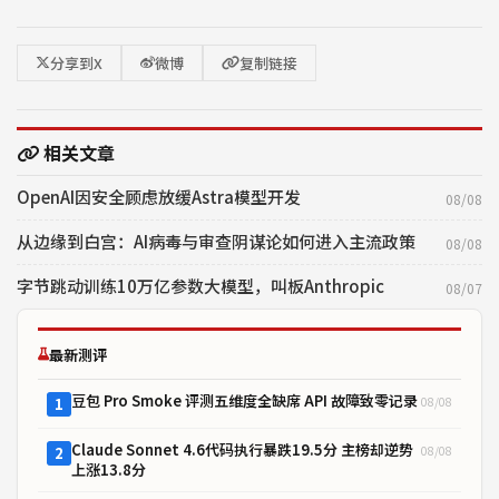
分享到X
微博
复制链接
相关文章
OpenAI因安全顾虑放缓Astra模型开发
08/08
从边缘到白宫：AI病毒与审查阴谋论如何进入主流政策
08/08
字节跳动训练10万亿参数大模型，叫板Anthropic
08/07
最新测评
豆包 Pro Smoke 评测五维度全缺席 API 故障致零记录
08/08
1
Claude Sonnet 4.6代码执行暴跌19.5分 主榜却逆势
08/08
2
上涨13.8分