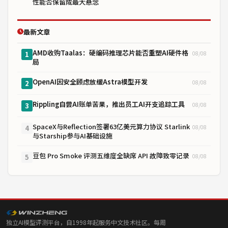
性能否保留成最大悬念
最新文章
AMD收购Taalas：硬编码推理芯片能否重塑AI硬件格
08/08
1
局
OpenAI因安全顾虑放缓Astra模型开发
08/08
2
Rippling自尝AI账单苦果，推出员工AI开支追踪工具
08/08
3
SpaceX与Reflection签署63亿美元算力协议 Starlink
08/08
4
与Starship参与AI基础设施
豆包 Pro Smoke 评测五维度全缺席 API 故障致零记录
08/08
5
独立AI模型评测平台，自1998年起服务中文技术社区。每周