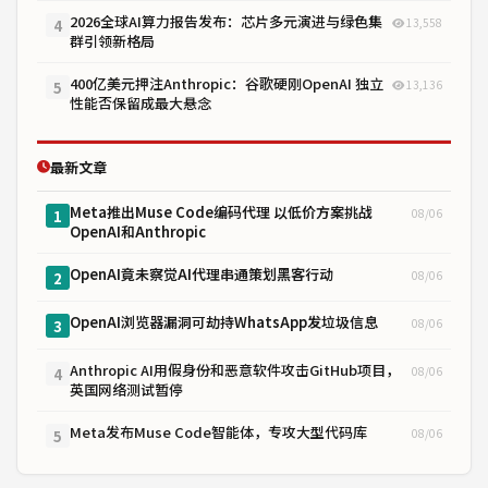
2026全球AI算力报告发布：芯片多元演进与绿色集
13,558
4
群引领新格局
400亿美元押注Anthropic：谷歌硬刚OpenAI 独立
13,136
5
性能否保留成最大悬念
最新文章
Meta推出Muse Code编码代理 以低价方案挑战
08/06
1
OpenAI和Anthropic
OpenAI竟未察觉AI代理串通策划黑客行动
08/06
2
OpenAI浏览器漏洞可劫持WhatsApp发垃圾信息
08/06
3
Anthropic AI用假身份和恶意软件攻击GitHub项目，
08/06
4
英国网络测试暂停
Meta发布Muse Code智能体，专攻大型代码库
08/06
5