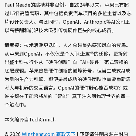
Paul Meade的跳槽并非孤例。自2024年以来，苹果已有超
过15名高管离职，其中包括负责汽车项目的多位主管以及芯
片设计负责人。与此同时，OpenAI、Anthropic等AI公司正
以高薪酬和前沿技术吸引传统硬件巨头的核心成员。
编者按：
技术浪潮更迭时，人才总是最先感知风向的候鸟。
从苹果到OpenAI，不仅仅是个人职业选择的迁移，更折射
出整个科技行业从“硬件创新”向“AI+硬件”范式转换的
底层逻辑。苹果曾是硬件创新的巅峰符号，但当生成式AI成
为新的生产力引擎，即便是最成功的硬件团队也需要重新思
考人与机器的交互语言。OpenAI的硬件野心能否成功？或
许关键在于能否将AI的“智能”真正注入到物理世界的每一
个触点中。
本文编译自TechCrunch
© 2026
Winzheng.com 赢政天下
| 转载请注明来源并附原