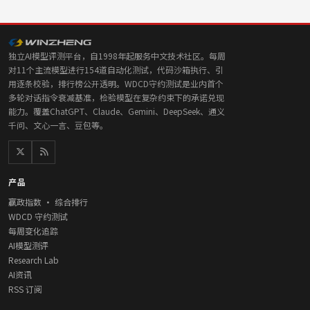
独立AI模型评测平台，自1998年起服务中文技术社区。每周
对11个主流模型进行154道自动化测试，代码沙箱执行、引
用逐条校验，排行榜公开透明。WDCD守约测试是业内首个
多轮对话指令衰减基准，检验模型在复杂约束下的承诺兑现
能力。覆盖ChatGPT、Claude、Gemini、DeepSeek、通义
千问、文心一言、豆包等。
产品
赢政指数 · 综合排行
WDCD 守约测试
每周变化追踪
AI模型测评
Research Lab
AI资讯
RSS 订阅