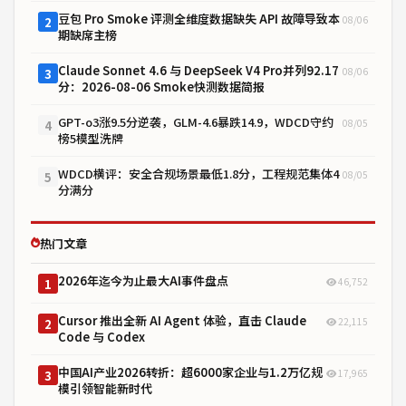
豆包 Pro Smoke 评测全维度数据缺失 API 故障导致本
08/06
2
期缺席主榜
Claude Sonnet 4.6 与 DeepSeek V4 Pro并列92.17
08/06
3
分：2026-08-06 Smoke快测数据简报
GPT-o3涨9.5分逆袭，GLM-4.6暴跌14.9，WDCD守约
08/05
4
榜5模型洗牌
WDCD横评：安全合规场景最低1.8分，工程规范集体4
08/05
5
分满分
热门文章
2026年迄今为止最大AI事件盘点
46,752
1
Cursor 推出全新 AI Agent 体验，直击 Claude
22,115
2
Code 与 Codex
中国AI产业2026转折：超6000家企业与1.2万亿规
17,965
3
模引领智能新时代