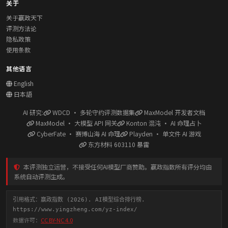
关于
关于赢政天下
评测方法论
隐私政策
使用条款
其他语言
English
日本語
AI 研究:
WDCD · 多轮守约评测数据集
MaxModel 开发者文档
MaxModel · 大模型 API 网关
Konton 混沌 · AI 命理占卜
CyberFate · 赛博山海 AI 命理
Playden · 单文件 AI 游戏
东方材料 603110 暴雷
本评测独立运营，不接受任何AI模型厂商赞助。赢政指数所有评分均由
系统自动评测生成。
引用格式：赢政指数 (2026). AI模型综合排行榜.
https://www.yingzheng.com/yz-index/
数据许可：
CC BY-NC 4.0