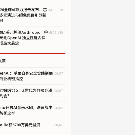
026全球AI算力报告发布：芯
13,570
多元演进与绿色集群引领新
局
00亿美元押注Anthropic：谷
13,140
硬刚OpenAI 独立性能否保
成最大悬念
文章
penAI：苹果自身安全实践削弱
08/07
商业机密指控
I红娘Ditto：Z世代为何抛弃滑
08/07
约会？
uno开启AI音乐水印，法律战中
08/06
防御之举
milia获6700万美元融资
08/06