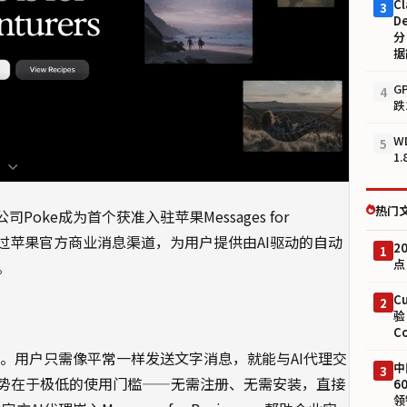
Cl
3
D
分
据
G
4
跌
W
5
1
热门
司Poke成为首个获准入驻苹果Messages for
以通过苹果官方商业消息渠道，为用户提供由AI驱动的自动
2
1
点
。
C
2
验
C
业。用户只需像平常一样发送文字消息，就能与AI代理交
中
3
势在于极低的使用门槛——无需注册、无需安装，直接
6
领