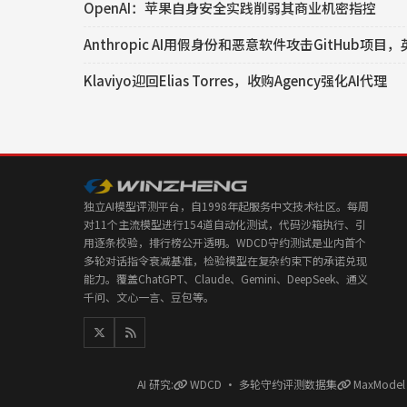
OpenAI：苹果自身安全实践削弱其商业机密指控
Anthropic AI用假身份和恶意软件攻击GitHub项
Klaviyo迎回Elias Torres，收购Agency强化AI代理
独立AI模型评测平台，自1998年起服务中文技术社区。每周
对11个主流模型进行154道自动化测试，代码沙箱执行、引
用逐条校验，排行榜公开透明。WDCD守约测试是业内首个
多轮对话指令衰减基准，检验模型在复杂约束下的承诺兑现
能力。覆盖ChatGPT、Claude、Gemini、DeepSeek、通义
千问、文心一言、豆包等。
AI 研究:
WDCD · 多轮守约评测数据集
MaxMode