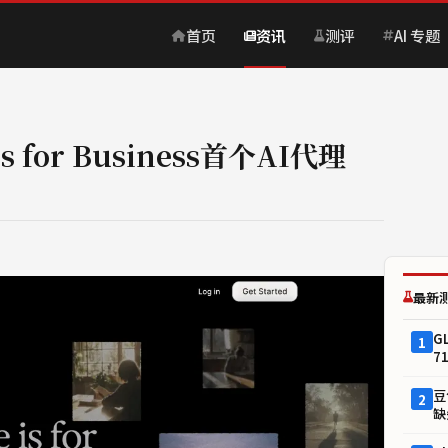
首页
资讯
测评
AI 专题
 for Business首个AI代理
最新
G
1
7
豆
2
缺