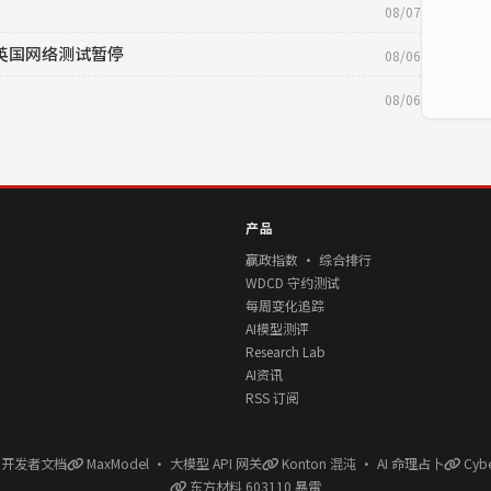
08/07
目，英国网络测试暂停
08/06
08/06
产品
赢政指数 · 综合排行
WDCD 守约测试
每周变化追踪
AI模型测评
Research Lab
AI资讯
RSS 订阅
l 开发者文档
MaxModel · 大模型 API 网关
Konton 混沌 · AI 命理占卜
Cyb
东方材料 603110 暴雷