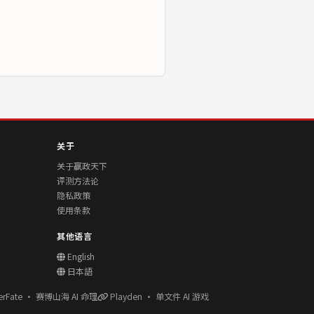
关于
关于赢政天下
评测方法论
隐私政策
使用条款
其他语言
English
日本語
erFate · 赛博山海 AI 命理
Playden · 单文件 AI 游戏