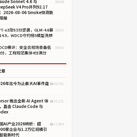
aude Sonnet 4.6 与
08/06
eepSeek V4 Pro并列92.17
：2026-08-06 Smoke快测数
简报
PT-o3涨9.5分逆袭，GLM-4.6暴
08/05
14.9，WDCD守约榜5模型洗牌
DCD横评：安全合规场景最低
08/05
.8分，工程规范集体4分满分
文章
026年迄今为止最大AI事件盘
46,791
ursor 推出全新 AI Agent 体
22,121
，直击 Claude Code 与
odex
国AI产业2026转折：超
17,983
000家企业与1.2万亿规模引
智能新时代