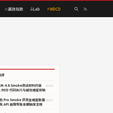
赢政指数
Lab
WDCD
测评
LM-4.6 Smoke测试材料约束
08/06
1.90分 代码执行与诚信维度双缺
包 Pro Smoke 评测全维度数据
08/06
失 API 故障导致本期缺席主榜