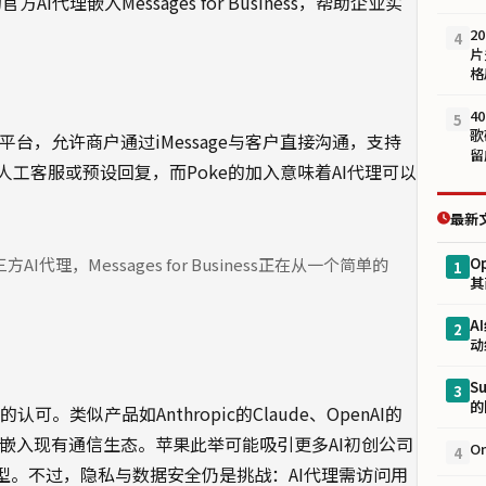
代理嵌入Messages for Business，帮助企业实
2
4
片
格
4
5
歌
消息服务平台，允许商户通过iMessage与客户直接沟通，支持
留
工客服或预设回复，而Poke的加入意味着AI代理可以
最新
理，Messages for Business正在从一个简单的
O
1
其
A
2
动
S
3
的
。类似产品如Anthropic的Claude、OpenAI的
选择嵌入现有通信生态。苹果此举可能吸引更多AI初创公司
O
4
型。不过，隐私与数据安全仍是挑战：AI代理需访问用