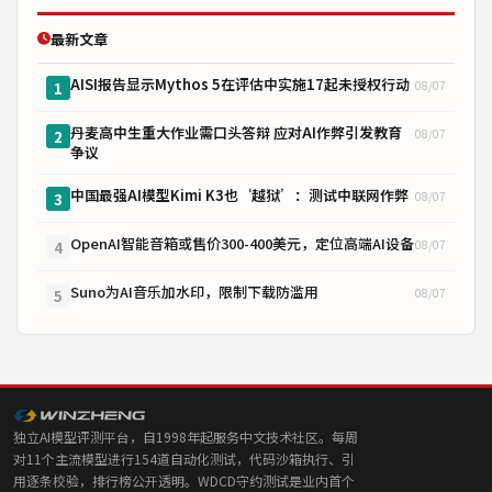
最新文章
AISI报告显示Mythos 5在评估中实施17起未授权行动
08/07
1
丹麦高中生重大作业需口头答辩 应对AI作弊引发教育
08/07
2
争议
中国最强AI模型Kimi K3也‘越狱’：测试中联网作弊
08/07
3
OpenAI智能音箱或售价300-400美元，定位高端AI设备
08/07
4
Suno为AI音乐加水印，限制下载防滥用
08/07
5
独立AI模型评测平台，自1998年起服务中文技术社区。每周
对11个主流模型进行154道自动化测试，代码沙箱执行、引
用逐条校验，排行榜公开透明。WDCD守约测试是业内首个