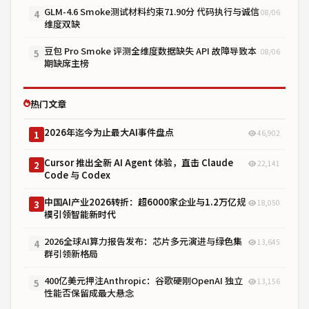
GLM-4.6 Smoke测试材料约束71.90分 代码执行与诚信
08/06
4
维度双缺
豆包 Pro Smoke 评测全维度数据缺失 API 故障导致本
08/06
5
期缺席主榜
热门文章
2026年迄今为止最大AI事件盘点
46,902
1
Cursor 推出全新 AI Agent 体验，直击 Claude
22,141
2
Code 与 Codex
中国AI产业2026转折：超6000家企业与1.2万亿规
18,050
3
模引领智能新时代
2026全球AI算力报告发布：芯片多元演进与绿色集
13,645
4
群引领新格局
400亿美元押注Anthropic：谷歌硬刚OpenAI 独立
13,156
5
性能否保留成最大悬念