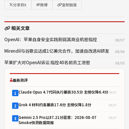
分享到X
微博
复制链接
相关文章
OpenAI：苹果自身安全实践削弱其商业机密指控
08/07
Mirendil与谷歌云达成1亿美元合作，加速自改进AI研发
08/06
苹果扩大对OpenAI诉讼 指控40名前员工泄密
08/05
最新测评
Claude Opus 4.7代码执行暴跌30.5分 主榜仅降6.4分
08/07
1
Grok 4 材料约束暴跌17.6分 主榜仅降1.8分
08/07
2
Gemini 2.5 Pro以87.21分居首：2026-08-07
08/07
3
Smoke快测数据简报