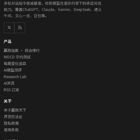
多轮对话指令衰减基准，检验模型在复杂约束下的承诺兑现
能力。覆盖ChatGPT、Claude、Gemini、DeepSeek、通义
千问、文心一言、豆包等。
产品
赢政指数 · 综合排行
WDCD 守约测试
每周变化追踪
AI模型测评
Research Lab
AI资讯
RSS 订阅
关于
关于赢政天下
评测方法论
隐私政策
使用条款