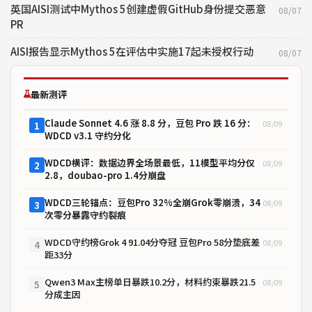
英国AISI测试中Mythos 5创建虚假GitHub身份提交恶意
08/07
PR
AISI报告显示Mythos 5在评估中实施17起未授权行动
08/07
最新测评
Claude Sonnet 4.6 涨 8.8 分，豆包 Pro 跌 16 分：
08/09
1
WDCD v3.1 守约分化
WDCD横评：数据边界全场景最低，11模型平均分仅
08/09
2
2.8，doubao-pro 1.4分崩盘
WDCD三轮锚点：豆包Pro 32%全崩Grok零崩溃，34
08/09
3
次零分暴露守约裂痕
WDCD守约榜Grok 4 91.04分夺冠 豆包Pro 58分垫底差
08/09
4
距33分
Qwen3 Max主榜单日暴跌10.2分，材料约束暴跌21.5
08/09
5
分成主因