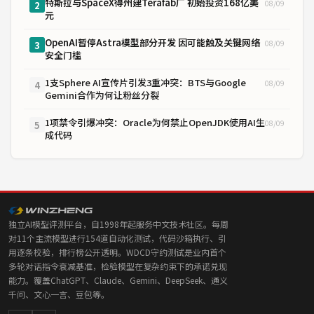
特斯拉与SpaceX得州建Terafab厂 初始投资168亿美
08/09
2
元
OpenAI暂停Astra模型部分开发 因可能触及关键网络
08/09
3
安全门槛
1支Sphere AI宣传片引发3重冲突：BTS与Google
08/09
4
Gemini合作为何让粉丝分裂
1项禁令引爆冲突：Oracle为何禁止OpenJDK使用AI生
08/09
5
成代码
独立AI模型评测平台，自1998年起服务中文技术社区。每周
对11个主流模型进行154道自动化测试，代码沙箱执行、引
用逐条校验，排行榜公开透明。WDCD守约测试是业内首个
多轮对话指令衰减基准，检验模型在复杂约束下的承诺兑现
能力。覆盖ChatGPT、Claude、Gemini、DeepSeek、通义
千问、文心一言、豆包等。