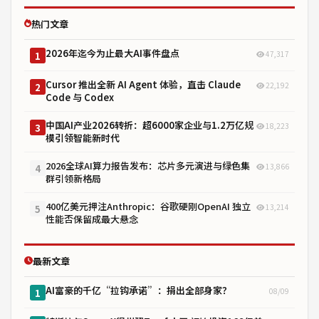
热门文章
2026年迄今为止最大AI事件盘点
47,317
1
Cursor 推出全新 AI Agent 体验，直击 Claude
22,192
2
Code 与 Codex
中国AI产业2026转折：超6000家企业与1.2万亿规
18,223
3
模引领智能新时代
2026全球AI算力报告发布：芯片多元演进与绿色集
13,866
4
群引领新格局
400亿美元押注Anthropic：谷歌硬刚OpenAI 独立
13,214
5
性能否保留成最大悬念
最新文章
AI富豪的千亿“拉钩承诺”：捐出全部身家？
08/09
1