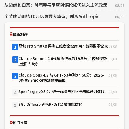
从边缘到白宫：AI病毒与审查阴谋论如何进入主流政策
08/08
字节跳动训练10万亿参数大模型，叫板Anthropic
08/07
最新测评
豆包 Pro Smoke 评测五维度全缺席 API 故障致零记录
08/08
1
Claude Sonnet 4.6代码执行暴跌19.5分 主榜却逆势
08/08
2
上涨13.8分
Claude Opus 4.7 与 GPT-o3并列97.66分：2026-
08/08
3
08-08 Smoke快测数据简报
SpecForge v0.3.0：统一解耦与同址推测解码训练栈
08/08
4
SGL-Diffusion中AR+DiT全栈性能优化
08/08
5
热门文章