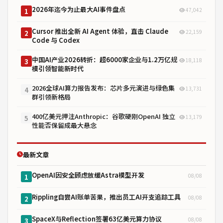
2026年迄今为止最大AI事件盘点
47,042
1
Cursor 推出全新 AI Agent 体验，直击 Claude
22,159
2
Code 与 Codex
中国AI产业2026转折：超6000家企业与1.2万亿规
18,118
3
模引领智能新时代
2026全球AI算力报告发布：芯片多元演进与绿色集
13,731
4
群引领新格局
400亿美元押注Anthropic：谷歌硬刚OpenAI 独立
13,179
5
性能否保留成最大悬念
最新文章
OpenAI因安全顾虑放缓Astra模型开发
08/08
1
Rippling自尝AI账单苦果，推出员工AI开支追踪工具
08/08
2
SpaceX与Reflection签署63亿美元算力协议
08/08
3