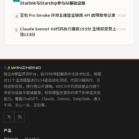
Starlink与Starship参与AI基础设施
豆包 Pro Smoke 评测五维度全缺席 API 故障致零记录
08/08
4
Claude Sonnet 4.6代码执行暴跌19.5分 主榜却逆势上
08/08
5
涨13.8分
独立AI模型评测平台，自1998年起服务中文技术社区。每周
对11个主流模型进行154道自动化测试，代码沙箱执行、引
用逐条校验，排行榜公开透明。WDCD守约测试是业内首个
多轮对话指令衰减基准，检验模型在复杂约束下的承诺兑现
能力。覆盖ChatGPT、Claude、Gemini、DeepSeek、通义
千问、文心一言、豆包等。
产品