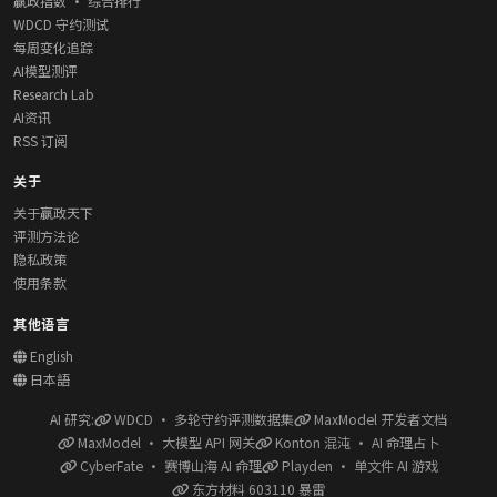
赢政指数 · 综合排行
WDCD 守约测试
每周变化追踪
AI模型测评
Research Lab
AI资讯
RSS 订阅
关于
关于赢政天下
评测方法论
隐私政策
使用条款
其他语言
English
日本語
AI 研究:
WDCD · 多轮守约评测数据集
MaxModel 开发者文档
MaxModel · 大模型 API 网关
Konton 混沌 · AI 命理占卜
CyberFate · 赛博山海 AI 命理
Playden · 单文件 AI 游戏
东方材料 603110 暴雷