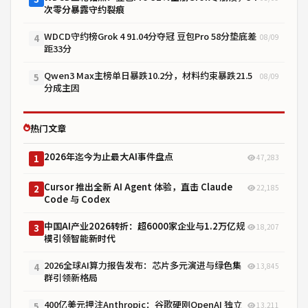
次零分暴露守约裂痕
WDCD守约榜Grok 4 91.04分夺冠 豆包Pro 58分垫底差
08/09
4
距33分
Qwen3 Max主榜单日暴跌10.2分，材料约束暴跌21.5
08/09
5
分成主因
热门文章
2026年迄今为止最大AI事件盘点
47,283
1
Cursor 推出全新 AI Agent 体验，直击 Claude
22,185
2
Code 与 Codex
中国AI产业2026转折：超6000家企业与1.2万亿规
18,207
3
模引领智能新时代
2026全球AI算力报告发布：芯片多元演进与绿色集
13,845
4
群引领新格局
400亿美元押注Anthropic：谷歌硬刚OpenAI 独立
13,211
5