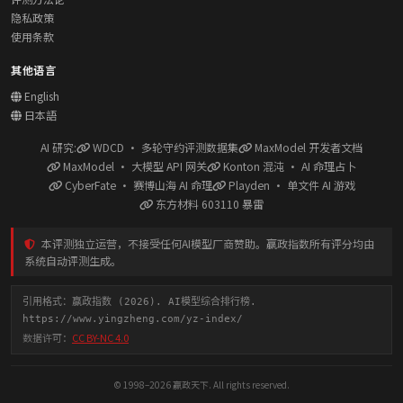
隐私政策
使用条款
其他语言
English
日本語
AI 研究:
WDCD · 多轮守约评测数据集
MaxModel 开发者文档
MaxModel · 大模型 API 网关
Konton 混沌 · AI 命理占卜
CyberFate · 赛博山海 AI 命理
Playden · 单文件 AI 游戏
东方材料 603110 暴雷
本评测独立运营，不接受任何AI模型厂商赞助。赢政指数所有评分均由
系统自动评测生成。
引用格式：赢政指数 (2026). AI模型综合排行榜.
https://www.yingzheng.com/yz-index/
数据许可：
CC BY-NC 4.0
© 1998–2026 赢政天下. All rights reserved.