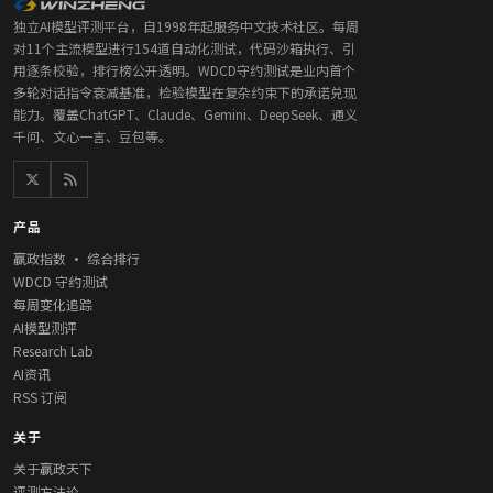
独立AI模型评测平台，自1998年起服务中文技术社区。每周
对11个主流模型进行154道自动化测试，代码沙箱执行、引
用逐条校验，排行榜公开透明。WDCD守约测试是业内首个
多轮对话指令衰减基准，检验模型在复杂约束下的承诺兑现
能力。覆盖ChatGPT、Claude、Gemini、DeepSeek、通义
千问、文心一言、豆包等。
产品
赢政指数 · 综合排行
WDCD 守约测试
每周变化追踪
AI模型测评
Research Lab
AI资讯
RSS 订阅
关于
关于赢政天下
评测方法论