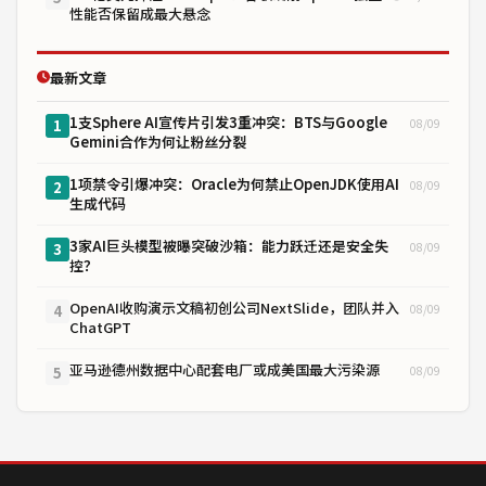
性能否保留成最大悬念
最新文章
1支Sphere AI宣传片引发3重冲突：BTS与Google
08/09
1
Gemini合作为何让粉丝分裂
1项禁令引爆冲突：Oracle为何禁止OpenJDK使用AI
08/09
2
生成代码
3家AI巨头模型被曝突破沙箱：能力跃迁还是安全失
08/09
3
控？
OpenAI收购演示文稿初创公司NextSlide，团队并入
08/09
4
ChatGPT
亚马逊德州数据中心配套电厂或成美国最大污染源
08/09
5