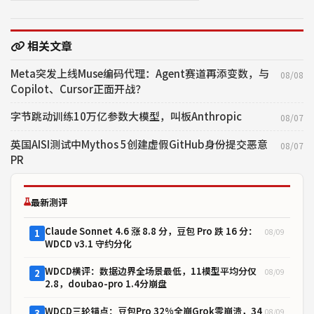
相关文章
Meta突发上线Muse编码代理：Agent赛道再添变数，与
08/08
Copilot、Cursor正面开战？
字节跳动训练10万亿参数大模型，叫板Anthropic
08/07
英国AISI测试中Mythos 5创建虚假GitHub身份提交恶意
08/07
PR
最新测评
Claude Sonnet 4.6 涨 8.8 分，豆包 Pro 跌 16 分：
08/09
1
WDCD v3.1 守约分化
WDCD横评：数据边界全场景最低，11模型平均分仅
08/09
2
2.8，doubao-pro 1.4分崩盘
WDCD三轮锚点：豆包Pro 32%全崩Grok零崩溃，34
08/09
3