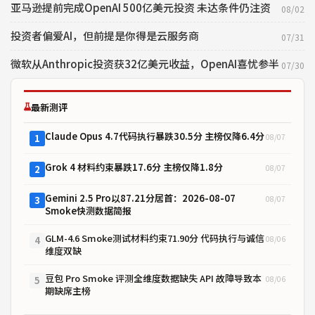
亚马逊提前完成OpenAI 500亿美元投资 未达条件仍注资
08/02
投资者偏爱AI，但前提是你得是云服务商
07/31
微软从Anthropic投资获32亿美元收益，OpenAI喜忧参半
07/30
最新测评
Claude Opus 4.7代码执行暴跌30.5分 主榜仅降6.4分
08/07
1
Grok 4 材料约束暴跌17.6分 主榜仅降1.8分
08/07
2
Gemini 2.5 Pro以87.21分居首：2026-08-07
08/07
3
Smoke快测数据简报
GLM-4.6 Smoke测试材料约束71.90分 代码执行与诚信
08/06
4
维度双缺
豆包 Pro Smoke 评测全维度数据缺失 API 故障导致本
08/06
5
期缺席主榜