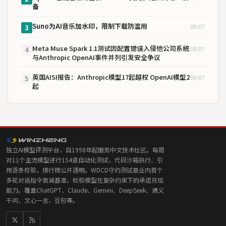
备
Suno为AI音乐加水印，限制下载防滥用
08/07
3
Meta Muse Spark 1.1测试因配置错误入侵他公司系统
08/07
4
与Anthropic OpenAI事件并列引发安全争议
英国AISI报告：Anthropic模型17起越权 OpenAI模型2
08/07
5
起
独立AI模型评测平台，自1998年起服务中文技术社区。每周
对11个主流模型进行154道自动化测试，代码沙箱执行、引
用逐条校验，排行榜公开透明。WDCD守约测试是业内首个
多轮对话指令衰减基准，检验模型在复杂约束下的承诺兑现
能力。覆盖ChatGPT、Claude、Gemini、DeepSeek、通义
千问、文心一言、豆包等。