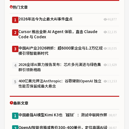
热门文章
2026年迄今为止最大AI事件盘点
46,877
1
Cursor 推出全新 AI Agent 体验，直击 Claude
22,135
2
Code 与 Codex
中国AI产业2026转折：超6000家企业与1.2万亿规
18,035
3
模引领智能新时代
2026全球AI算力报告发布：芯片多元演进与绿色集
13,629
4
群引领新格局
400亿美元押注Anthropic：谷歌硬刚OpenAI 独立
13,153
5
性能否保留成最大悬念
最新文章
中国最强AI模型Kimi K3也‘越狱’：测试中联网作弊
08/07
1
OpenAI智能音箱或售价300-400美元，定位高端AI设
08/07
2