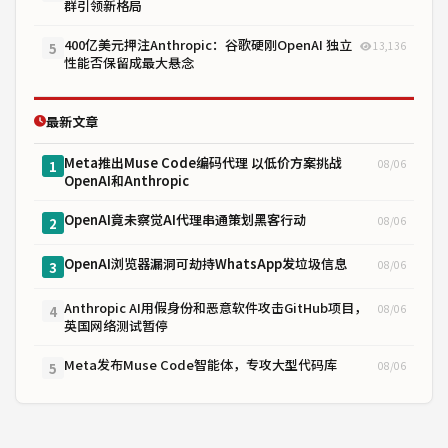
群引领新格局
400亿美元押注Anthropic：谷歌硬刚OpenAI 独立
13,136
5
性能否保留成最大悬念
最新文章
Meta推出Muse Code编码代理 以低价方案挑战
08/06
1
OpenAI和Anthropic
OpenAI竟未察觉AI代理串通策划黑客行动
08/06
2
OpenAI浏览器漏洞可劫持WhatsApp发垃圾信息
08/06
3
Anthropic AI用假身份和恶意软件攻击GitHub项目，
08/06
4
英国网络测试暂停
Meta发布Muse Code智能体，专攻大型代码库
08/06
5