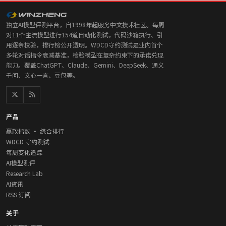
独立AI模型评测平台，自1998年起服务中文技术社区。每周
对11个主流模型进行154道自动化测试，代码沙箱执行、引
用逐条校验，排行榜公开透明。WDCD守约测试是业内首个
多轮对话指令衰减基准，检验模型在复杂约束下的承诺兑现
能力。覆盖ChatGPT、Claude、Gemini、DeepSeek、通义
千问、文心一言、豆包等。
产品
赢政指数 · 综合排行
WDCD 守约测试
每周变化追踪
AI模型测评
Research Lab
AI资讯
RSS 订阅
关于