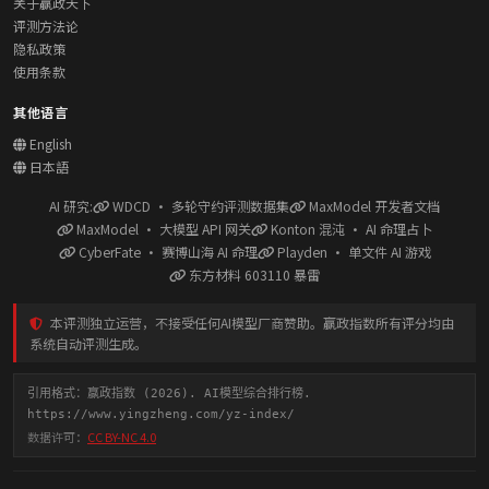
关于赢政天下
评测方法论
隐私政策
使用条款
其他语言
English
日本語
AI 研究:
WDCD · 多轮守约评测数据集
MaxModel 开发者文档
MaxModel · 大模型 API 网关
Konton 混沌 · AI 命理占卜
CyberFate · 赛博山海 AI 命理
Playden · 单文件 AI 游戏
东方材料 603110 暴雷
本评测独立运营，不接受任何AI模型厂商赞助。赢政指数所有评分均由
系统自动评测生成。
引用格式：赢政指数 (2026). AI模型综合排行榜.
https://www.yingzheng.com/yz-index/
数据许可：
CC BY-NC 4.0