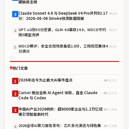
期缺席主榜
Claude Sonnet 4.6 与 DeepSeek V4 Pro并列92.17
08/06
3
分：2026-08-06 Smoke快测数据简报
GPT-o3涨9.5分逆袭，GLM-4.6暴跌14.9，WDCD守约
08/05
4
榜5模型洗牌
WDCD横评：安全合规场景最低1.8分，工程规范集体4
08/05
5
分满分
热门文章
2026年迄今为止最大AI事件盘点
46,752
1
Cursor 推出全新 AI Agent 体验，直击 Claude
22,115
2
Code 与 Codex
中国AI产业2026转折：超6000家企业与1.2万亿规
17,966
3
模引领智能新时代
2026全球AI算力报告发布：芯片多元演进与绿色集
13,558
4