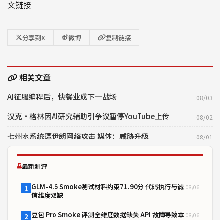
文链接
分享到X
微博
复制链接
相关文章
AI征服编程后，快餐业成下一战场
08/03
汉克·格林因AI研究辅助引争议暂停YouTube上传
08/02
七州水系统遭伊朗网络攻击 媒体：威胁升级
08/01
最新测评
GLM-4.6 Smoke测试材料约束71.90分 代码执行与诚
08/06
1
信维度双缺
豆包 Pro Smoke 评测全维度数据缺失 API 故障导致本
08/06
2