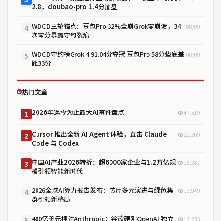
2.8，doubao-pro 1.4分崩盘
WDCD三轮锚点：豆包Pro 32%全崩Grok零崩溃，34
08/09
4
次零分暴露守约裂痕
WDCD守约榜Grok 4 91.04分夺冠 豆包Pro 58分垫底差
08/09
5
距33分
热门文章
2026年迄今为止最大AI事件盘点
47,519
1
Cursor 推出全新 AI Agent 体验，直击 Claude
22,209
2
Code 与 Codex
中国AI产业2026转折：超6000家企业与1.2万亿规
18,287
3
模引领智能新时代
2026全球AI算力报告发布：芯片多元演进与绿色集
13,949
4
群引领新格局
400亿美元押注Anthropic：谷歌硬刚OpenAI 独立
13,235
5