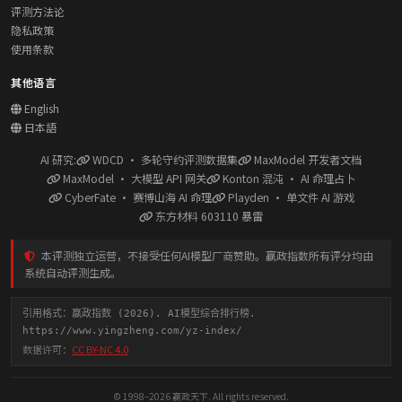
评测方法论
隐私政策
使用条款
其他语言
English
日本語
AI 研究:
WDCD · 多轮守约评测数据集
MaxModel 开发者文档
MaxModel · 大模型 API 网关
Konton 混沌 · AI 命理占卜
CyberFate · 赛博山海 AI 命理
Playden · 单文件 AI 游戏
东方材料 603110 暴雷
本评测独立运营，不接受任何AI模型厂商赞助。赢政指数所有评分均由
系统自动评测生成。
引用格式：赢政指数 (2026). AI模型综合排行榜.
https://www.yingzheng.com/yz-index/
数据许可：
CC BY-NC 4.0
© 1998–2026 赢政天下. All rights reserved.