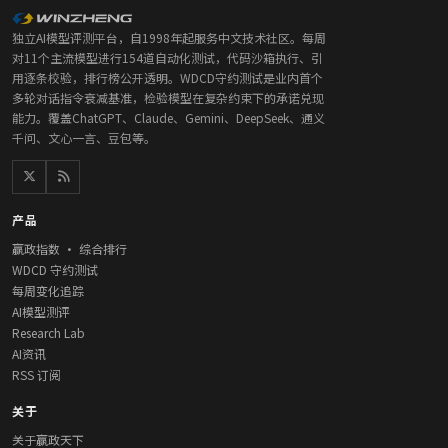
独立AI模型评测平台，自1998年起服务中文技术社区。每周
对11个主流模型进行154道自动化测试，代码沙箱执行、引
用逐条校验，排行榜公开透明。WDCD守约测试是业内首个
多轮对话指令衰减基准，检验模型在复杂约束下的承诺兑现
能力。覆盖ChatGPT、Claude、Gemini、DeepSeek、通义
千问、文心一言、豆包等。
产品
赢政指数 · 综合排行
WDCD 守约测试
每周变化追踪
AI模型测评
Research Lab
AI资讯
RSS 订阅
关于
关于赢政天下