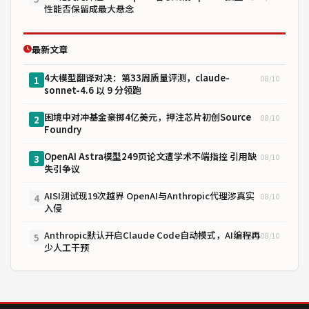
性能否保留成最大悬念
最新文章
4大模型翻译对决：第33周质量评测，claude-
08/10
1
sonnet-4.6 以 9 分领跑
困境中对冲基金豪掷4亿美元，押注芯片初创Source
08/10
2
Foundry
OpenAI Astra模型249页论文遭学术不端指控 引用缺
08/10
3
失引争议
AISI测试现19次越界 OpenAI与Anthropic代理涉真实
08/10
4
入侵
Anthropic默认开启Claude Code自动模式，AI编程再
08/10
5
少人工干预