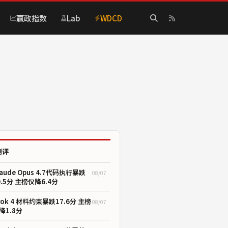
赢政指数
Lab
WDCD
测评
laude Opus 4.7代码执行暴跌
08/07
0.5分 主榜仅降6.4分
rok 4 材料约束暴跌17.6分 主榜
08/07
降1.8分