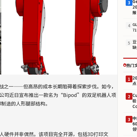
G
3
2
报
G
4
7
豆
5
缺
热门
2
1
点
战之一——但高昂的成本长期阻碍着探索步伐。如今，
面。该公司近日宣布推出一款名为“Bipod”的双足机器人项
C
2
验
打印制造的人形腿部结构。
C
中
3
6
领
足机器人硬件并非偶然。该项目完全开源，包括3D打印文