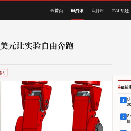
首页
资讯
测评
AI 专题
0美元让实验自由奔跑
器人
最新
C
1
3
G
2
仅