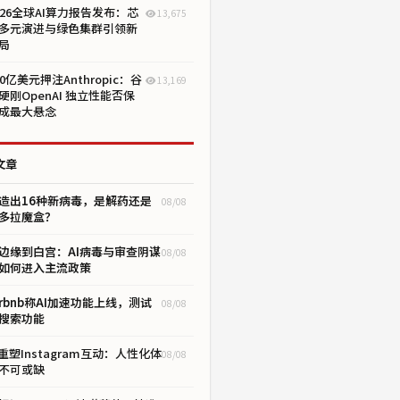
026全球AI算力报告发布：芯
13,675
多元演进与绿色集群引领新
局
00亿美元押注Anthropic：谷
13,169
硬刚OpenAI 独立性能否保
成最大悬念
文章
I造出16种新病毒，是解药还是
08/08
多拉魔盒？
边缘到白宫：AI病毒与审查阴谋
08/08
如何进入主流政策
irbnb称AI加速功能上线，测试
08/08
搜索功能
I重塑Instagram互动：人性化体
08/08
不可或缺