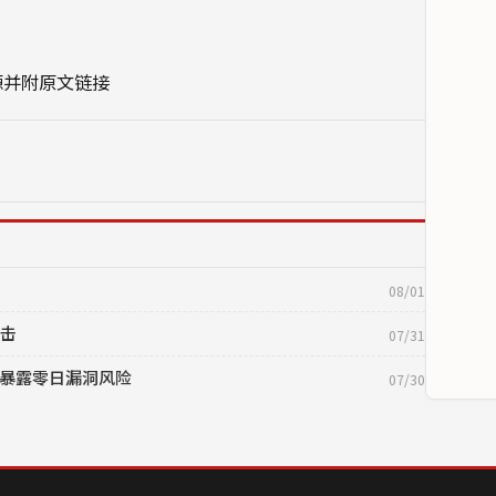
源并附原文链接
08/01
可击
07/31
ace 暴露零日漏洞风险
07/30