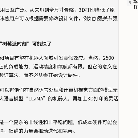
斯
5
打
应用日益广泛。从夹爪到全尺寸骨骼，3D打印降低了原
，意味着用户可以根据需要修改设计文件，例如加强关节强
但“树莓派时刻”可能快了
Bipod项目有望在机器人领域引发类似效应。当然，2500
它的负载能力、运动精度和续航都有限。但它的意义在
验证算法，而不必从零开始设计硬件。
台，完全可以将他们在自然语言处理和计算机视觉方面的模型无
语言模型“LLaMA”的机器人，再加上3D打印的灵活
是一个复杂的非线性和非平稳问题，低成本硬件可能会
样，社群的力量会推动迭代和完善。