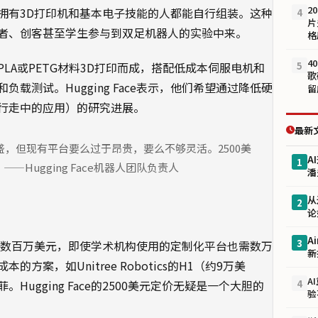
2
拥有3D打印机和基本电子技能的人都能自行组装。这种
4
片
者、创客甚至学生参与到双足机器人的实验中来。
格
4
5
LA或PETG材料3D打印而成，搭配低成本伺服电机和
歌
测试。Hugging Face表示，他们希望通过降低硬
留
行走中的应用）的研究进展。
最新
盛，但现有平台要么过于昂贵，要么不够灵活。2500美
A
1
—Hugging Face机器人团队负责人
潘
从
2
论
A
3
高达数百万美元，即使学术机构使用的定制化平台也需数万
新
案，如Unitree Robotics的H1（约9万美
A
4
ugging Face的2500美元定价无疑是一个大胆的
验