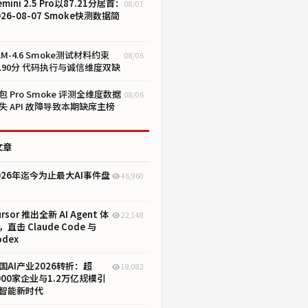
emini 2.5 Pro以87.21分居首：
08/07
026-08-07 Smoke快测数据简
LM-4.6 Smoke测试材料约束
08/06
1.90分 代码执行与诚信维度双缺
包 Pro Smoke 评测全维度数据
08/06
失 API 故障导致本期缺席主榜
文章
026年迄今为止最大AI事件盘
46,960
ursor 推出全新 AI Agent 体
22,148
，直击 Claude Code 与
odex
国AI产业2026转折：超
18,082
000家企业与1.2万亿规模引
智能新时代